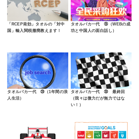
「RCEP発効」タオルの「対中
タオルバカ一代 ㉖（WEBの成
国」輸入関税撤廃教えます！
功と中国人の面白話し）
タオルバカ一代 ㉙（1年間の浪
タオルバカ一代 ㉚ 最終回
人生活）
（我々は微力だが無力ではな
い！）