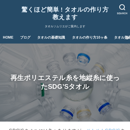
驚くほど簡単 ! タオルの作り方
SEARCH
教えます
タオルソムリエがご案内します
HOME
ブログ
タオルの基礎知識
タオルの作り方10ヶ条
タオル貿
再生ポリエステル糸を地縦糸に使っ
たSDG’Sタオル