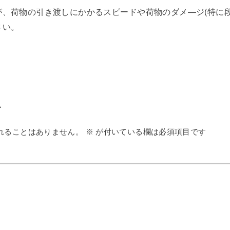
が、荷物の引き渡しにかかるスピードや荷物のダメ―ジ(特に
さい。
す
れることはありません。
※
が付いている欄は必須項目です