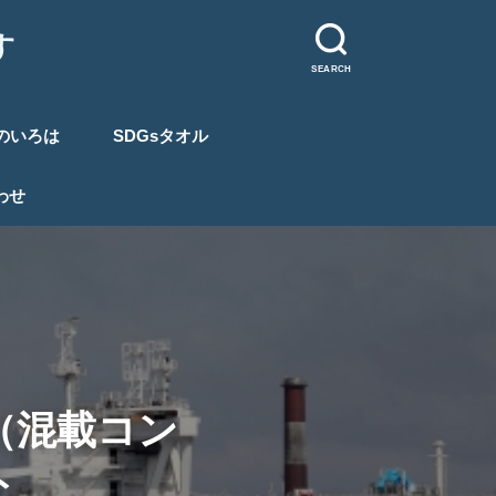
す
SEARCH
のいろは
SDGsタオル
わせ
L（混載コン
ト