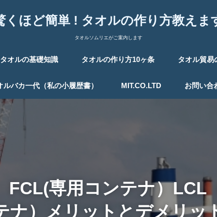
驚くほど簡単 ! タオルの作り方教えま
タオルソムリエがご案内します
タオルの基礎知識
タオルの作り方10ヶ条
タオル貿易
オルバカ一代（私の小履歴書）
MIT.CO.LTD
お問い合
FCL(専用コンテナ）LC
テナ）メリットとデメリッ