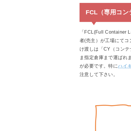
FCL（専用コ
「FCL(Full Con
者(売主）が工場にて
け渡しは「CY（コン
ま指定倉庫まで運ばれ
が必要です。特に
ハイ
注意して下さい。