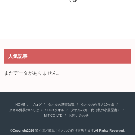
ぐ㉑
人気記事
まだデータがありません。
HOME
ブログ
タオルの基礎知識
タオルの作り方10ヶ条
タオル貿易のいろは
SDGsタオル
タオルバカ一代（私の小履歴書）
MIT.CO.LTD
お問い合わせ
©Copyright2026
驚くほど簡単 ! タオルの作り方教えます
.All Rights Reserved.