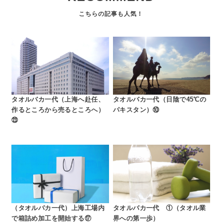
タオルバカ一代（上海へ赴任、
タオルバカ一代（日陰で45℃の
作るところから売るところへ）
パキスタン）⑩
㉓
（タオルバカ一代）上海工場内
タオルバカ一代 ①（タオル業
で箱詰め加工を開始する⑰
界への第一歩）