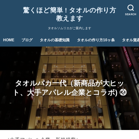
驚くほど簡単 ! タオルの作り方
SEARCH
教えます
タオルソムリエがご案内します
HOME
ブログ
タオルの基礎知識
タオルの作り方10ヶ条
タオル貿
タオルバカ一代（新商品が大ヒッ
ト、大手アパレル企業とコラボ) ⑳