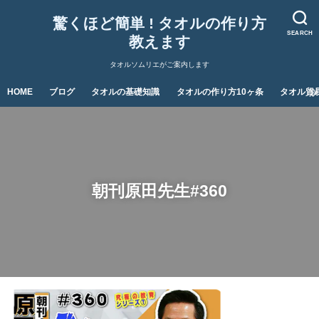
驚くほど簡単 ! タオルの作り方
SEARCH
教えます
タオルソムリエがご案内します
HOME
ブログ
タオルの基礎知識
タオルの作り方10ヶ条
タオル貿
朝刊原田先生#360