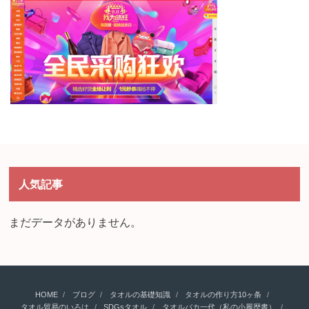
人気記事
まだデータがありません。
HOME
ブログ
タオルの基礎知識
タオルの作り方10ヶ条
タオル貿易のいろは
SDGsタオル
タオルバカ一代（私の小履歴書）