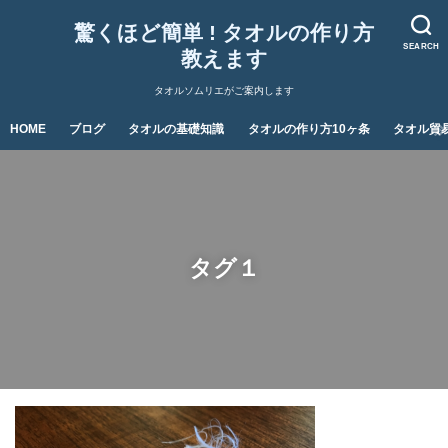
驚くほど簡単 ! タオルの作り方
SEARCH
教えます
タオルソムリエがご案内します
HOME
ブログ
タオルの基礎知識
タオルの作り方10ヶ条
タオル貿
タグ１