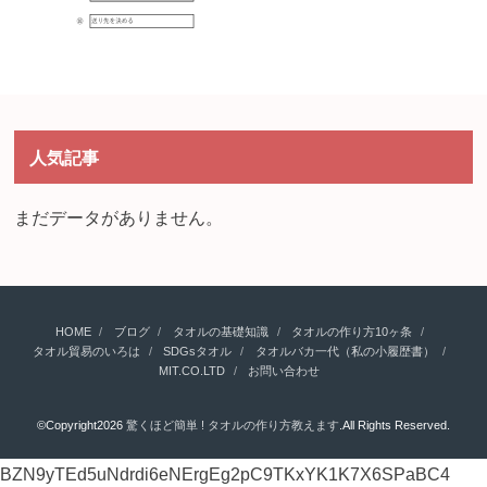
人気記事
まだデータがありません。
HOME
ブログ
タオルの基礎知識
タオルの作り方10ヶ条
タオル貿易のいろは
SDGsタオル
タオルバカ一代（私の小履歴書）
MIT.CO.LTD
お問い合わせ
©Copyright2026
驚くほど簡単 ! タオルの作り方教えます
.All Rights Reserved.
BZN9yTEd5uNdrdi6eNErgEg2pC9TKxYK1K7X6SPaBC4