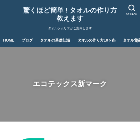
驚くほど簡単 ! タオルの作り方
SEARCH
教えます
タオルソムリエがご案内します
HOME
ブログ
タオルの基礎知識
タオルの作り方10ヶ条
タオル貿
エコテックス新マーク