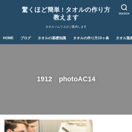
驚くほど簡単 ! タオルの作り方
SEARCH
教えます
タオルソムリエがご案内します
HOME
ブログ
タオルの基礎知識
タオルの作り方10ヶ条
タオル貿
1912 photoAC14